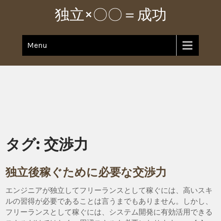
Skip
独立×〇〇＝成功
to
content
Menu
タグ:
交渉力
独立後稼ぐために必要な交渉力
エンジニアが独立してフリーランスとして稼ぐには、高いスキ
ルの習得が必要であることは言うまでもありません。しかし、
フリーランスとして稼ぐには、システム開発に有効活用できる